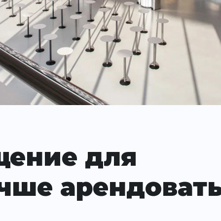
щение для
чше арендоват