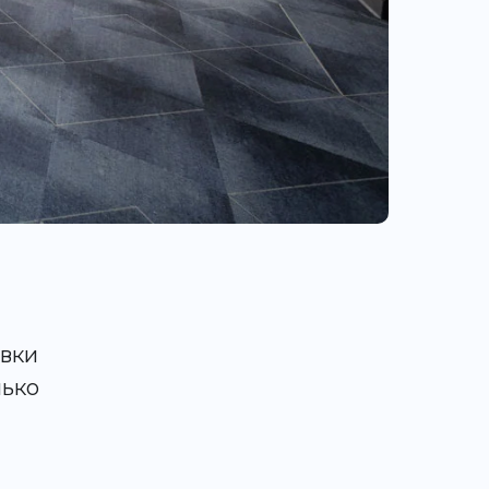
авки
лько