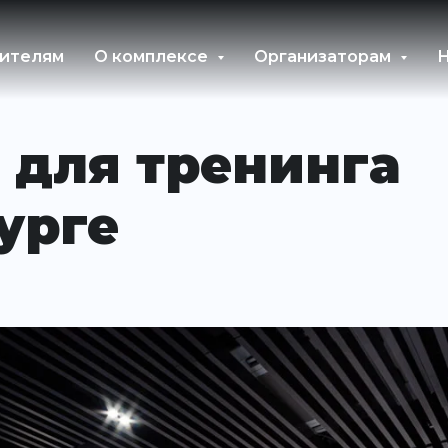
ителям
О комплексе
Организаторам
Н
 для тренинга
урге