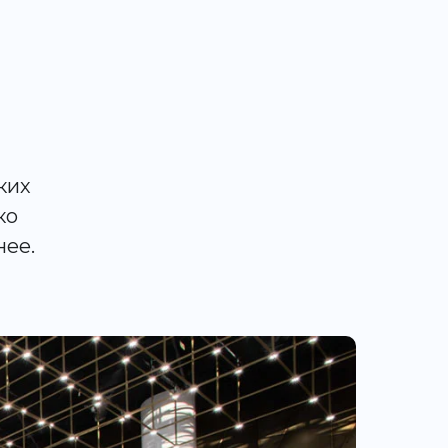
ких
ко
нее.