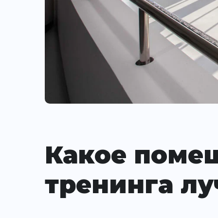
Какое поме
тренинга лу