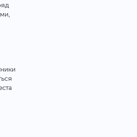
ряд
ми,
тники
ться
еста