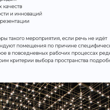
х качеств
ости и инноваций
презентации
ры такого мероприятия, если речь не идёт
рендуют помещения по причине специфичес
рое в повседневных рабочих процессах ред
трим критерии выбора пространства подроб