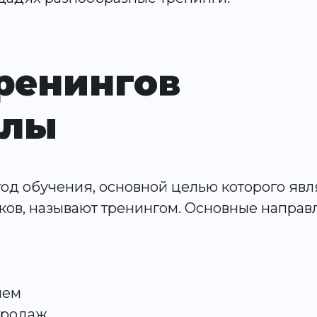
ренингов
алы
од обучения, основной целью которого явл
ыков, называют тренингом. Основные напра
нем
продаж