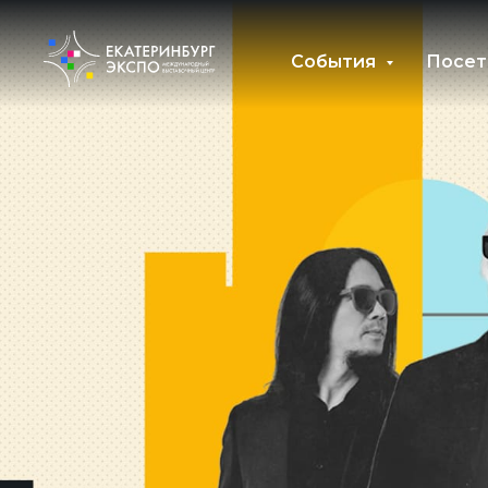
События
Посет