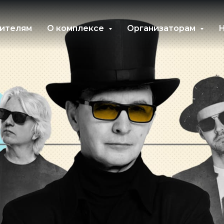
ителям
О комплексе
Организаторам
Н