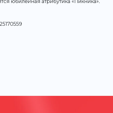
ится юбилейная атрибутика «Пикника».
25170559