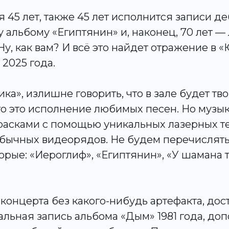
я 45 лет, также 45 лет исполнится записи д
у альбому «Египтянин» и, наконец, 70 лет —
у, как вам? И всё это найдет отражение в
 2025 года.
ика», излишне говорить, что в зале будет тв
о это исполнение любимых песен. Но музык
красками с помощью уникальных лазерных т
бычных видеорядов. Не будем перечислять
орые: «Иероглиф», «Египтянин», «У шамана т
 концерта без какого-нибудь артефакта, дост
альная запись альбома «Дым» 1981 года, до