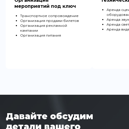
Организация
Техническ
мероприятий под ключ
Аренда сце
оборудова
Транспортное сопровождение
Аренда зву
Организация продажи билетов
Аренда све
Организация рекламной
Аренда вид
кампании
Организация питания
Давайте обсудим
детали вашего